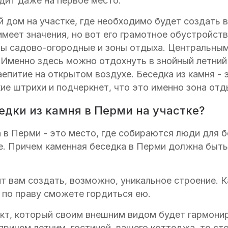
дит даже на первое место.
й дом на участке, где необходимо будет создать 
имеет значения, но вот его грамотное обустройст
ны садово-огородные и зоны отдыха. Центральны
. Именно здесь можно отдохнуть в знойный летни
аепитие на открытом воздухе. Беседка из камня -
е штрихи и подчеркнет, что это именно зона отды
едки из камня в Перми на участке?
а в Перми - это место, где собираются люди для б
. Причем каменная беседка в Перми должна быть 
т вам создать, возможно, уникальное строение. 
 по праву сможете гордиться ею.
ъект, который своим внешним видом будет гармони
ричем летним, гостиной, вашего коттеджа, то сто