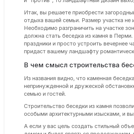
и "против", то ландшафтный дизайн выхо
Итак, вы решаете приобрести загородны
отдыха вашей семьи. Размер участка не 
Необходимо разграничить на участке зо
должна стать беседка из камня в Перми
праздники и просто устроить вечернее ч
придаст вашему ландшафту романтически
В чем смысл строительства бес
Из названия видно, что каменная беседк
непринужденной и дружеской обстановке
семью и гостей.
Строительство беседки из камня позволи
особыми архитектурными изысками, и вы
А если у вас цель создать стильный об
домом и будет являться продолжением, п