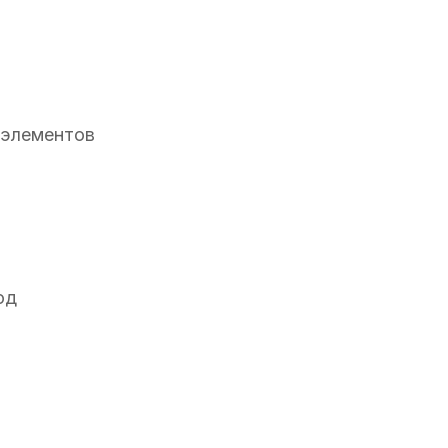
 элементов
од