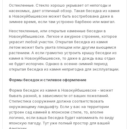
Остекленные. Стекло хорошо укрывает от непогоды и
насекомых, дает отличный обзор. Такая беседка из камня
в Новокуйбышевске может быть востребована даже в
зимнее время, если там устроено барбекю или мангал.
Неостекленные, или открытые каменные беседки в
Новокуйбышевске. Легкое и ажурное строение, которое
украсит любой участок. Открытая беседка из камня
летом может быть увита плющом или другим вьющимся
растением. А если грамотно устроить крышу беседки из
камня в Новокуйбышевске, то даже в дождь ваш отдых
не будет испорчен. Однако в осенне-зимний период
открытая беседка из камня непригодна для эксплуатации.
Формы беседок и стилевое оформление
Форма беседок из камня в Новокуйбышевске - может
бывать разной, в зависимости от ваших пожеланий.
Стилистика сооружения должна соответствовать
окружающему ландшафту. Если у вас на территории
устроен сад камней в японском стиле, то, вполне
логично, если ваша беседка будет напоминать по виду
японскую пагоду. Тут уже полный простор для вашей
фантазии.